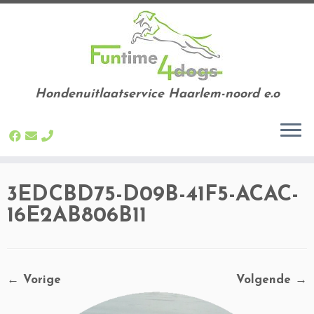
Hondenuitlaatservice Haarlem-noord e.o
Ga
3EDCBD75-D09B-41F5-ACAC-
naar
inhoud
16E2AB806B11
← Vorige
Volgende →