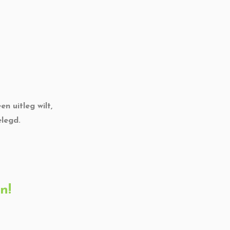
n uitleg wilt,
elegd.
n!