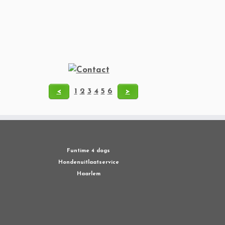
<
1
2
3
4
5
6
>
Funtime 4 dogs
Hondenuitlaatservice
Haarlem