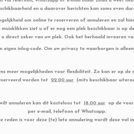
en via telefoon, Whatsapp of e-mail maar zoals u weet he
schikbaarheid en u daarover berichten kan soms even dur
lijkheid om online te reserveren of annuleren en zal hie
e muisklikken ziet u of er nog een plek beschikbaar is op 
u direct zeker van uw plek. Ook het herhaald invoeren van
jn eigen inlog-code. Om uw privacy te waarborgen is alleen
ens meer mogelijkheden voor flexibiliteit. Zo kan er op 
eserveerd worden tot
22.00 uur
(mits beschikbaar uiteraa
ilt annuleren kan dit kosteloos tot
18.00 uur
op de voora
per e-mail, telefoon of Whatsapp.
e reden is voor deze (te) late annulering
wordt deze wel i