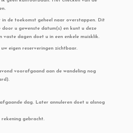
b ik geen kantoorbaan. Het checken van de
en.
r in de toekomst geheel naar overstappen. Dit
de door u gewenste datum(s) en kunt u deze
 vaste dagen doet u in een enkele muisklik.
 uw eigen reserveringen zichtbaar.
de avond voorafgaand aan de wandeling nog
rd).
fgaande dag. Later annuleren doet u alsnog
n rekening gebracht.