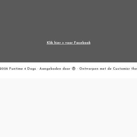
Klik hier > voor Facebook
2026
Funtime 4 Dogs
·
Aangeboden door
·
Ontworpen met de
Customizr th