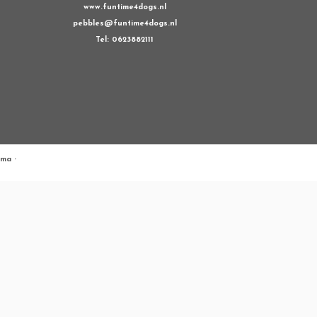
www.funtime4dogs.nl
pebbles@funtime4dogs.nl
Tel: 0623882111
ema
·