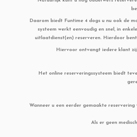
Natuurlijk kunt u nog ouderwets reserver
be
Daarom biedt Funtime 4 dogs u nu ook de moge
systeem werkt eenvoudig en snel, in enkel
uitlaatdienst(en) reserveren. Hierdoor bent
Hiervoor ontvangt iedere klant zi
Het online reserveringssysteem biedt tev
ger
Wanneer u een eerder gemaakte reservering w
Als er geen medisch