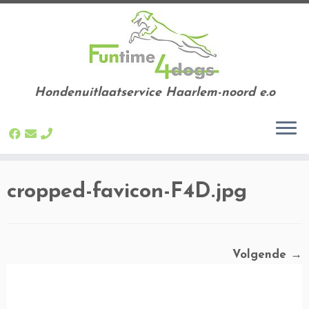
Hondenuitlaatservice Haarlem-noord e.o
Ga
cropped-favicon-F4D.jpg
naar
inhoud
Volgende →