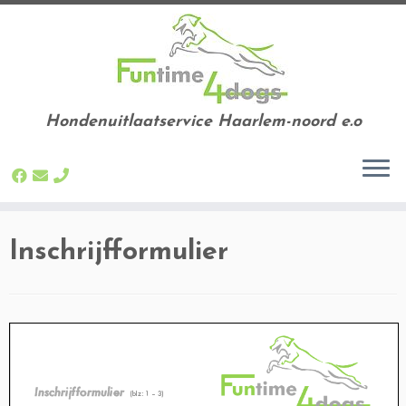
Hondenuitlaatservice Haarlem-noord e.o
Ga
Inschrijfformulier
naar
inhoud