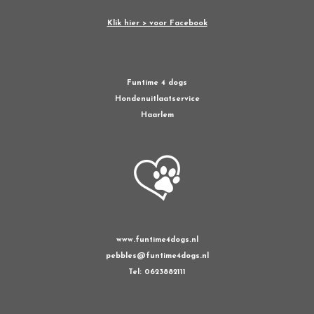
Klik hier > voor Facebook
Funtime 4 dogs
Hondenuitlaatservice
Haarlem
www.funtime4dogs.nl
pebbles@funtime4dogs.nl
Tel: 0623882111