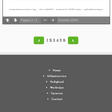
Pagina
1
/
3
Zoomen
100%
<
1
2
3
4
5
6
>
Home
Uitlaatservice
Veiligheid
Werkwijze
Tarieven
Contact