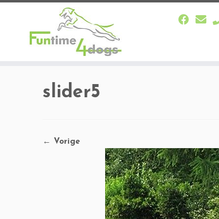
Ga
naar
slider5
inhoud
← Vorige